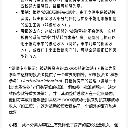
应税额大幅降低，甚至可能降为零。
限制：
根据“被动活动损失规则”，由于李医生是被动投
资者，超出租金收入部分的任何亏损都
不能
用来抵扣他
的医生工资（非被动收入）。
亏损的去向：
这部分超额的“被动亏损”不会消失。它将
被税务系统“暂停”并结转到未来年度。这部分亏损可以
用于抵消未来的被动收入（例如，未来几年的租金收
入），或者在未来出售该房产时，可以全额抵扣任何类
型的收入。
**讲师专业提示：被动投资者的25,000特别津贴∗∗税法为像
李医生这样的投资者提供了一个重要的例外。如果投资者“积极
参与”（
ActiveParticipation
）其租赁房产的管理（这是一个
比“实质性参与”门槛更低的标准，例如参与批准新租户、决定
维修条款等重要决策），并且其调整后总收入在一定限额内，
他们每年或许能够抵扣高达25,000的被动亏损来对抗其非被动
收入（如工资）。这为被动投资者提供了一个额外的潜在税务
优惠。
小结：
成本分离为李医生有效降低了房产的应税租金收入，但