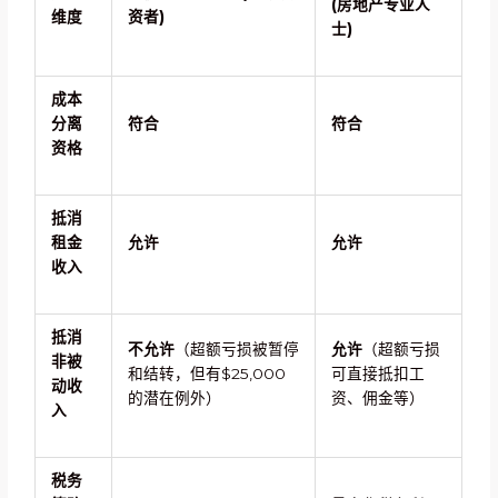
(房地产专业人
维度
资者)
士)
成本
分离
符合
符合
资格
抵消
租金
允许
允许
收入
抵消
不允许
（超额亏损被暂停
允许
（超额亏损
非被
和结转，但有$25,000
可直接抵扣工
动收
的潜在例外）
资、佣金等）
入
税务