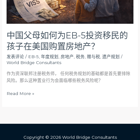
投
资
移
民
的
中国父母如何为EB-5投资移民的
孩
孩子在美国购置房地产？
子
在
发表评论
/
EB-5
,
年度规划
,
房地产
,
税务
,
赠与税
,
遗产规划
/
美
World Bridge Consultants
国
购
作为资深联邦注册税务师， 任何税务规划的基础都是首先要排除
置
风险。那么这种置业行为会面临哪些税务风险呢？
房
Read More »
地
产？
Copyright © 2026 World Bridge Consultants