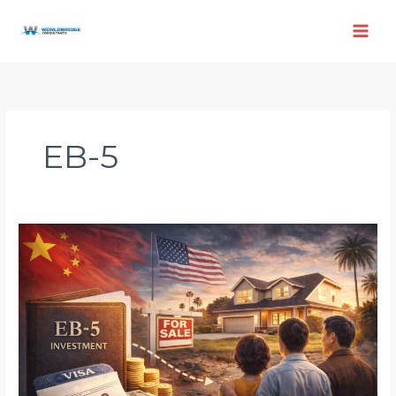
跳
至
内
容
EB-5
中
国
父
母
如
何
为
EB-
5