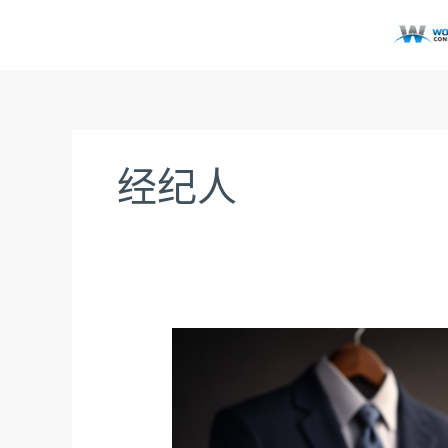
跳
至
内
容
经纪人
关
于
房
地
产