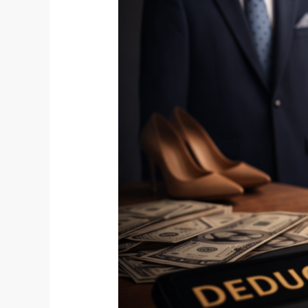
经
纪
人
或
自
媒
体
博
主
“服
装
抵
税”
的
真
相