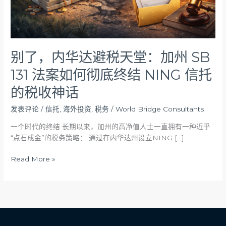
加
州
SB
131
法
别了，内华达避税天堂：加州 SB
案
131 法案如何彻底终结 NING 信托
如
何
的税收神话
彻
底
发表评论
/
信托
,
海外投资
,
税务
/
World Bridge Consultants
终
一个时代的终结 长期以来，加州的高净值人士一直拥有一种近乎
结
“点石成金”的税务策略： 通过在内华达州设立NING […]
NING
信
Read More »
托
的
税
收
神
话