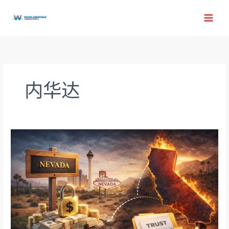
跳
至
内
容
内华达
别
了，
内
华
达
避
税
天
堂：