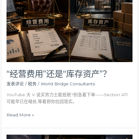
用”
还
是
“库
存
资
产”？
“经营费用”还是“库存资产”？
发表评论
/
税务
/
World Bridge Consultants
YouTube 大 V 说买劳力士能抵税?别急着下单——Section 471
可能早已在暗处,等着把你拉回现实。
Read More »
揭