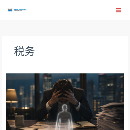
跳
至
内
容
税务
让
老
板
们
头
疼
的
“幻
影