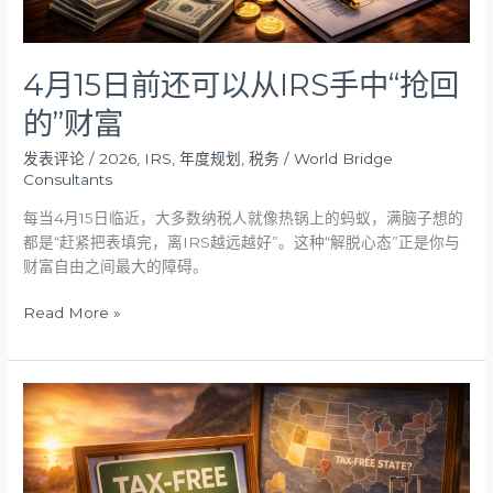
中
“抢
回
4月15日前还可以从IRS手中“抢回
的”
的”财富
财
富
发表评论
/
2026
,
IRS
,
年度规划
,
税务
/
World Bridge
Consultants
每当4月15日临近，大多数纳税人就像热锅上的蚂蚁，满脑子想的
都是“赶紧把表填完，离IRS越远越好”。这种“解脱心态”正是你与
财富自由之间最大的障碍。
Read More »
去
“免
税
州”
退