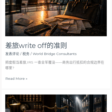
则
差旅write off的准则
发表评论
/
税务
/
World Bridge Consultants
把度假当差旅,IRS 一查全军覆没——商务出行抵扣的合规边界在
哪里?
Read More »
“经
营
费