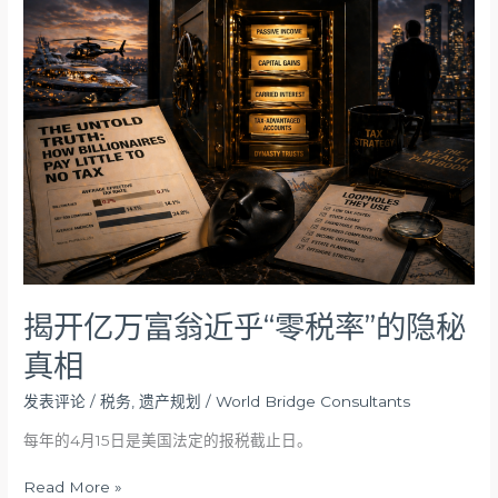
开
亿
万
富
翁
近
乎
“零
税
率”
的
隐
秘
揭开亿万富翁近乎“零税率”的隐秘
真
真相
相
发表评论
/
税务
,
遗产规划
/
World Bridge Consultants
每年的4月15日是美国法定的报税截止日。
Read More »