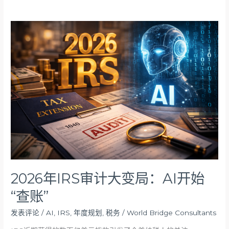
2026
年
IRS
审
计
大
变
局：
AI
开
始
“查
账”
2026年IRS审计大变局：AI开始
“查账”
发表评论
/
AI
,
IRS
,
年度规划
,
税务
/
World Bridge Consultants