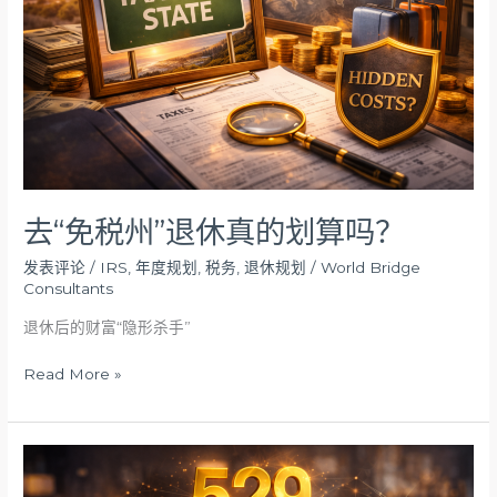
休
真
的
划
算
吗？
去“免税州”退休真的划算吗？
发表评论
/
IRS
,
年度规划
,
税务
,
退休规划
/
World Bridge
Consultants
退休后的财富“隐形杀手”
Read More »
如
何