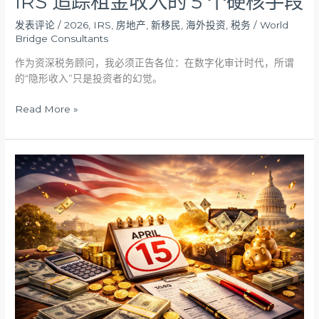
IRS 追踪租金收入的 5 个硬核手段
金
发表评论
/
2026
,
IRS
,
房地产
,
新移民
,
海外投资
,
税务
/
World
收
Bridge Consultants
入
的
作为资深税务顾问，我必须正告各位：在数字化审计时代，所谓
5
的“隐形收入”只是投资者的幻觉。
个
Read More »
硬
核
手
段
4
月
15
日
前
还
可
以
从
IRS
手