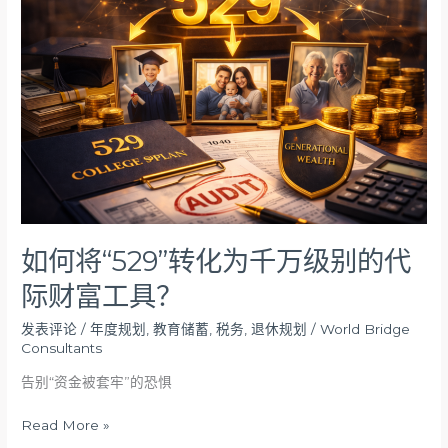
将
“529”
转
化
为
千
万
级
别
的
代
际
如何将“529”转化为千万级别的代
财
际财富工具？
富
工
发表评论
/
年度规划
,
教育储蓄
,
税务
,
退休规划
/
World Bridge
具？
Consultants
告别“资金被套牢”的恐惧
Read More »