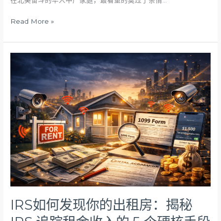
在北美奋斗的华人中产家庭，最看重的莫过于亲情…
Read More »
IRS
如
何
发
现
你
的
出
租
房：
揭
秘
IRS
追
IRS如何发现你的出租房：揭秘
踪
租