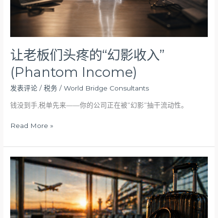
收
入”
(Phantom
Income)
让老板们头疼的“幻影收入”
(Phantom Income)
发表评论
/
税务
/
World Bridge Consultants
钱没到手,税单先来——你的公司正在被”幻影”抽干流动性。
Read More »
差
旅
write
off
的
准