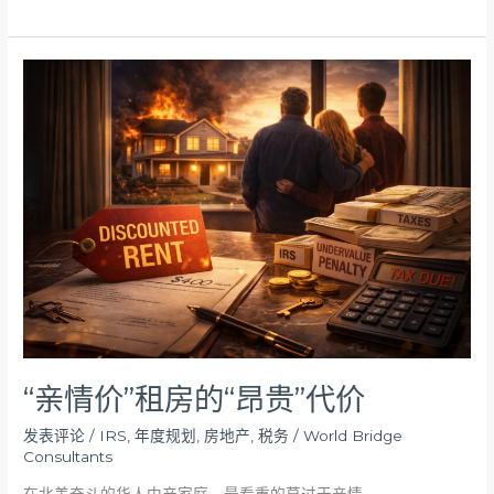
“亲
情
价”
租
房
的
“昂
贵”
代
价
“亲情价”租房的“昂贵”代价
发表评论
/
IRS
,
年度规划
,
房地产
,
税务
/
World Bridge
Consultants