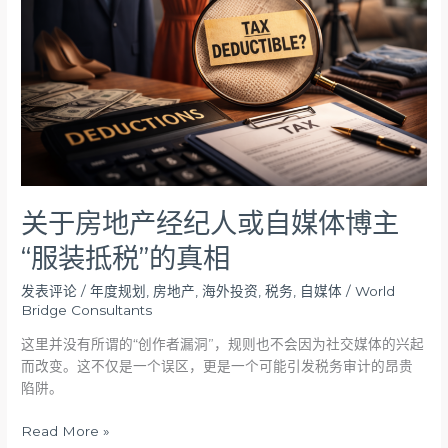
产
经
纪
人
或
自
媒
体
博
主
关于房地产经纪人或自媒体博主
“服
“服装抵税”的真相
装
抵
发表评论
/
年度规划
,
房地产
,
海外投资
,
税务
,
自媒体
/
World
税”
Bridge Consultants
的
真
这里并没有所谓的“创作者漏洞”，规则也不会因为社交媒体的兴起
相
而改变。这不仅是一个误区，更是一个可能引发税务审计的昂贵
陷阱。
Read More »