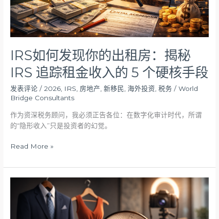
房：
揭
秘
IRS
追
IRS如何发现你的出租房：揭秘
踪
IRS 追踪租金收入的 5 个硬核手段
租
金
发表评论
/
2026
,
IRS
,
房地产
,
新移民
,
海外投资
,
税务
/
World
收
Bridge Consultants
入
的
作为资深税务顾问，我必须正告各位：在数字化审计时代，所谓
5
的“隐形收入”只是投资者的幻觉。
个
Read More »
硬
核
手
段
关
于
房
地