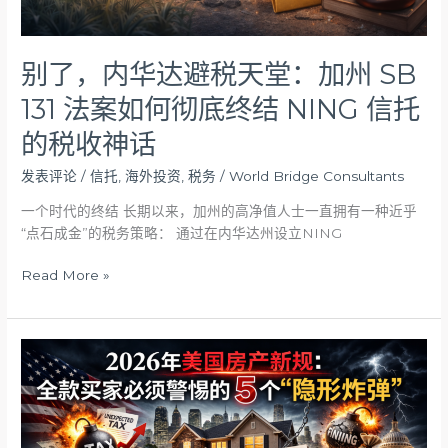
SB
131
法
别了，内华达避税天堂：加州 SB
案
131 法案如何彻底终结 NING 信托
如
何
的税收神话
彻
底
发表评论
/
信托
,
海外投资
,
税务
/
World Bridge Consultants
终
一个时代的终结 长期以来，加州的高净值人士一直拥有一种近乎
结
“点石成金”的税务策略： 通过在内华达州设立NING
NING
信
Read More »
托
的
税
收
2026
神
年
话
美
国
房