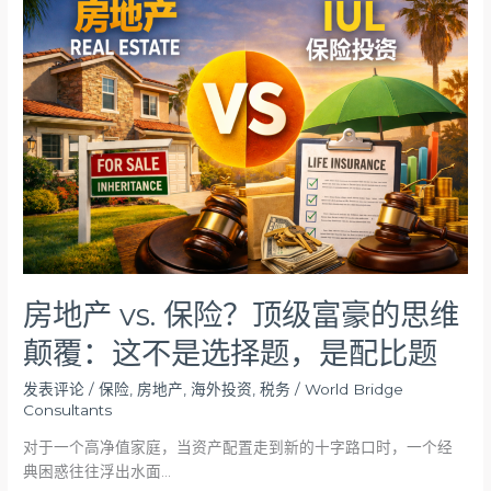
地
产
vs.
保
险？
顶
级
富
豪
的
思
维
颠
房地产 vs. 保险？顶级富豪的思维
覆：
颠覆：这不是选择题，是配比题
这
不
发表评论
/
保险
,
房地产
,
海外投资
,
税务
/
World Bridge
是
Consultants
选
择
对于一个高净值家庭，当资产配置走到新的十字路口时，一个经
题，
典困惑往往浮出水面…