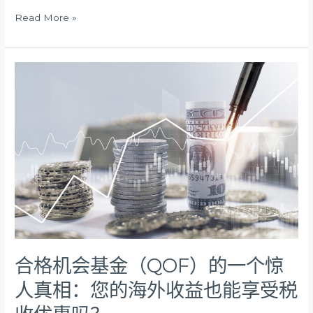
是
Read More »
配
比
题
合
格
机
会
基
金
（QOF）
的
一
个
惊
人
真
合格机会基金（QOF）的一个惊
相：
您
人真相：您的海外收益也能享受税
的