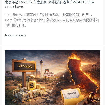
亏
发表评论
/
S Corp
,
年度规划
,
海外投资
,
税务
/
World Bridge
损
Consultants
抵
一些拥有 W-2 高薪收入的创业者常被一种策略吸引：利用 S
税
Corp 的经营亏损来抵销个人薪资收入，从而实现总应纳税所得额
的
的断崖式下降。
底
层
Read More »
逻
辑
别
了，
内
华
达
避
税
天
堂：
加
州