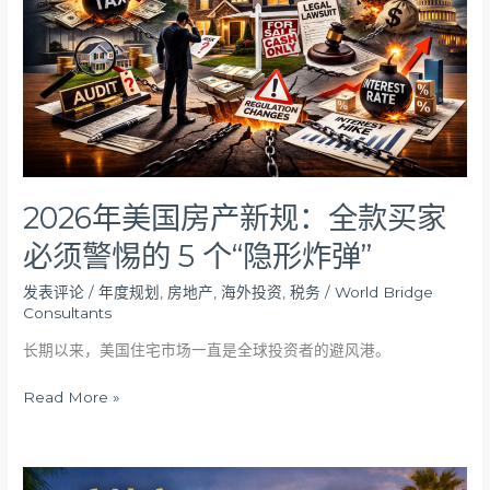
产
新
规：
全
款
买
家
必
须
2026年美国房产新规：全款买家
警
必须警惕的 5 个“隐形炸弹”
惕
的
发表评论
/
年度规划
,
房地产
,
海外投资
,
税务
/
World Bridge
5
Consultants
个
“隐
长期以来，美国住宅市场一直是全球投资者的避风港。
形
Read More »
炸
弹”
房