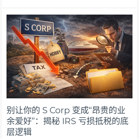
别
让
你
的
S
Corp
变
成
“昂
贵
的
业
余
爱
别让你的 S Corp 变成“昂贵的业
好”：
余爱好”：揭秘 IRS 亏损抵税的底
揭
秘
层逻辑
IRS