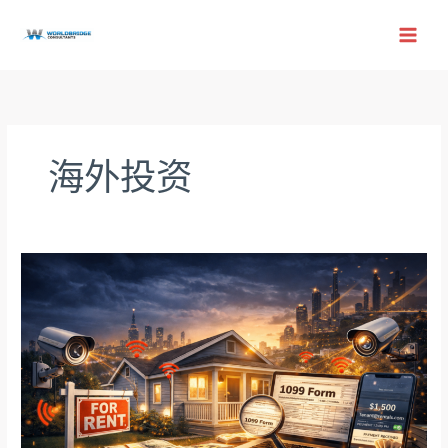
跳
至
内
容
海外投资
IRS
如
何
发
现
你
的
出
租