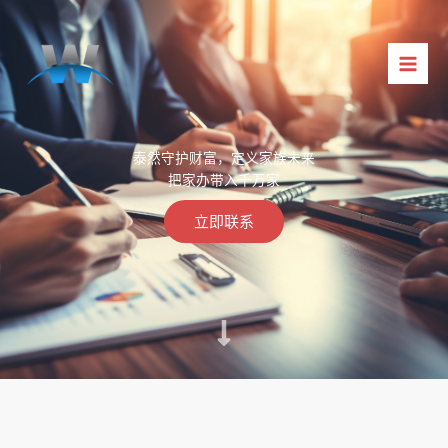
跳
至
内
容
泰然守护财富，定义家族未来
把家办带入千万家
立即联系