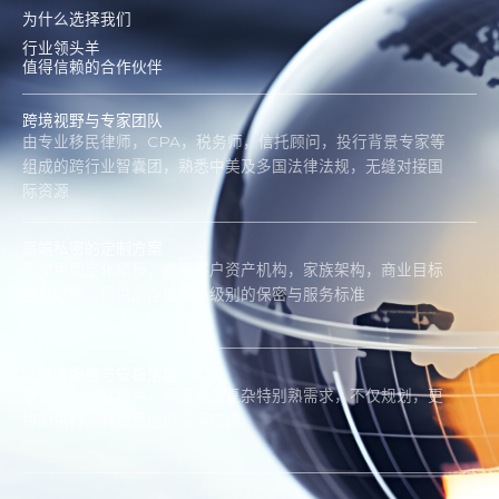
为什么选择我们
行业领头羊
值得信赖的合作伙伴
跨境视野与专家团队
由专业移民律师，CPA，税务师，信托顾问，投行背景专家等
组成的跨行业智囊团，熟悉中美及多国法律法规，无缝对接国
际资源
高端私密的定制方案
不使用固定化模板，依照客户资产机构，家族架构，商业目标
量身定制，提供高净值客户级别的保密与服务标准
一站式服务与安稳落地
全方位一站式服务，满足各类复杂特别熟需求，不仅规划，更
协助执行，真正落地的实际实施